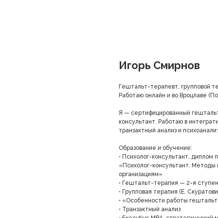
Игорь Смирнов
Гештальт-терапевт, групповой т
Работаю онлайн и во Вроцлаве (П
Я — сертифицированный гештальт-
консультант. Работаю в интегра
транзактный анализ и психоанали
Образование и обучение:
• Психолог-консультант, диплом 
«Психолог-консультант. Методы и
организациям»
• Гештальт-терапия — 2-я ступень
• Групповая терапия (Е. Скуратови
• «Особенности работы гештальт 
• Транзактный анализ