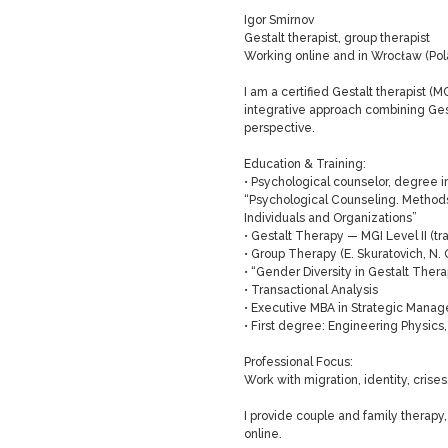
Igor Smirnov
Gestalt therapist, group therapist
Working online and in Wrocław (Pol
I am a certified Gestalt therapist (M
integrative approach combining Gest
perspective.
Education & Training:
• Psychological counselor, degree i
“Psychological Counseling. Methods
Individuals and Organizations”
• Gestalt Therapy — MGI Level II (tr
• Group Therapy (E. Skuratovich, N. O
• “Gender Diversity in Gestalt Thera
• Transactional Analysis
• Executive MBA in Strategic Mana
• First degree: Engineering Physics,
Professional Focus:
Work with migration, identity, crise
I provide couple and family therapy
online.