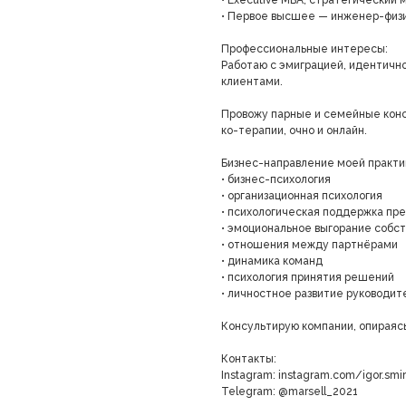
• Executive MBA, стратегически
• Первое высшее — инженер-физик
Профессиональные интересы:
Работаю с эмиграцией, идентичн
клиентами.
Провожу парные и семейные консу
ко-терапии, очно и онлайн.
Бизнес-направление моей практи
• бизнес-психология
• организационная психология
• психологическая поддержка п
• эмоциональное выгорание собс
• отношения между партнёрами
• динамика команд
• психология принятия решений
• личностное развитие руководит
Консультирую компании, опираясь
Контакты:
Instagram: instagram.com/igor.smir
Telegram: @marsell_2021