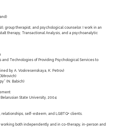
and)
GI), group therapist, and psychological counselor. I work in an
alt therapy, Transactional Analysis, and a psychoanalytic
n
 and Technologies of Providing Psychological Services to
ained by A. Voskresenskaya, K. Petrov)
lifirovich)
py” (N. Babich)
gement
 Belarusian State University, 2004
s, relationships, self-esteem, and LGBTQ+ clients.
, working both independently and in co-therapy, in-person and