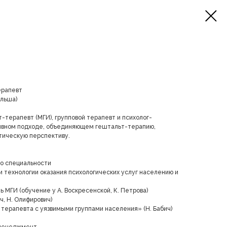
ерапевт
ольша)
терапевт (МГИ), групповой терапевт и психолог-
тивном подходе, объединяющем гештальт-терапию,
тическую перспективу.
по специальности
 технологии оказания психологических услуг населению и
 МГИ (обучение у А. Воскресенской, К. Петрова)
ч, Н. Олифирович)
терапевта с уязвимыми группами населения» (Н. Бабич)