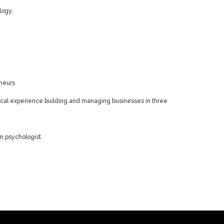
logy:
eneurs
ical experience building and managing businesses in three
n.psychologist