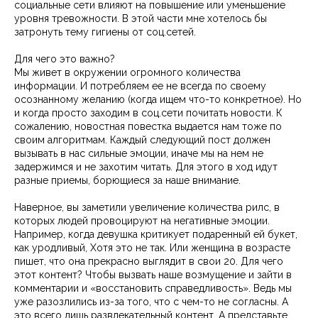
социальные сети влияют на повышение или уменьшение
уровня тревожности. В этой части мне хотелось бы
затронуть тему гигиены от соц.сетей.
Для чего это важно?
Мы живет в окружении огромного количества
информации. И потребляем ее не всегда по своему
осознанному желанию (когда ищем что-то конкретное). Но
и когда просто заходим в соц.сети почитать новости. К
сожалению, новостная повестка выдается нам тоже по
своим алгоритмам. Каждый следующий пост должен
вызывать в нас сильные эмоции, иначе мы на нем не
задержимся и не захотим читать. Для этого в ход идут
разные приемы, борющиеся за наше внимание.
Наверное, вы заметили увеличение количества рилс, в
которых людей провоцируют на негативные эмоции.
Например, когда девушка критикует подаренный ей букет,
как уродливый, Хотя это не так. Или женщина в возрасте
пишет, что она прекрасно выглядит в свои 20. Для чего
этот контент? Чтобы вызвать наше возмущение и зайти в
комментарии и «восстановить справедливость». Ведь мы
уже разозлились из-за того, что с чем-то не согласны. А
это всего лишь развлекательный контент. А представьте,