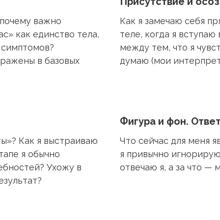
Присутствие и осо
 почему важно
Как я замечаю себя п
с» как единство тела,
теле, когда я вступаю
х симптомов?
между тем, что я чувс
тражены в базовых
думаю (мои интерпрет
Фигура и фон. Отве
ты»? Как я выстраиваю
Что сейчас для меня я
тапе я обычно
я привычно игнорирую 
ебностей? Ухожу в
отвечаю я, а за что —
езультат?