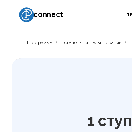
Psyconnect
П
Программы
1 ступень гештальт-терапии
/
/
1 сту